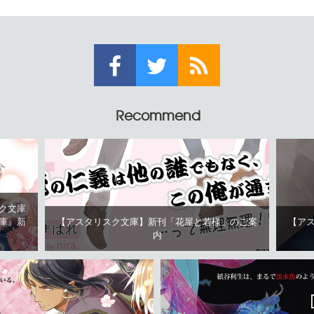
Recommend
ク文庫
庫』新
【アスタリスク文庫】新刊「花屋と若様」のご案
【ア
内