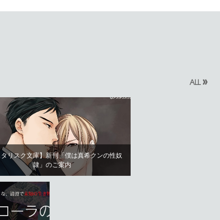
»
ALL
スタリスク文庫】新刊「僕は真希クンの性奴
隷」のご案内