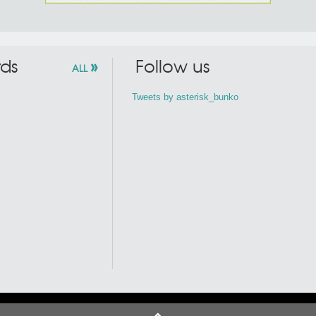
»
ds
Follow us
ALL
Tweets by asterisk_bunko