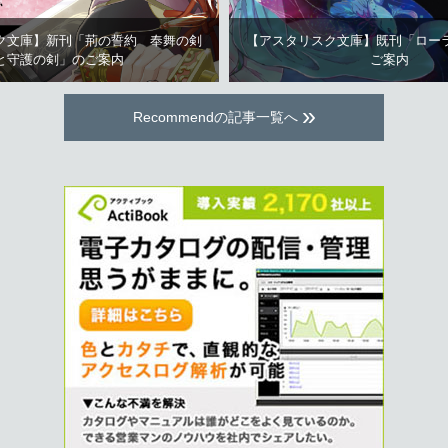
ク文庫】新刊「荊の誓約 奉舞の剣
【アスタリスク文庫】既刊「ロー
と守護の剣」のご案内
ご案内
»
Recommendの記事一覧へ