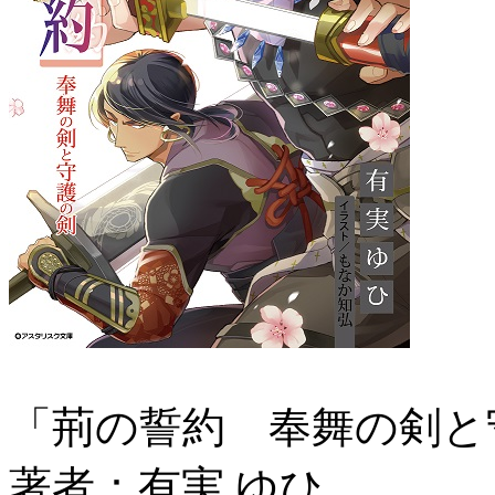
「荊の誓約 奉舞の剣と
著者：有実 ゆひ