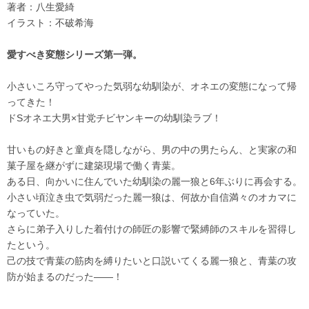
著者：八生愛綺
イラスト：不破希海
愛すべき変態シリーズ第一弾。
小さいころ守ってやった気弱な幼馴染が、オネエの変態になって帰
ってきた！
ドSオネエ大男×甘党チビヤンキーの幼馴染ラブ！
甘いもの好きと童貞を隠しながら、男の中の男たらん、と実家の和
菓子屋を継がずに建築現場で働く青葉。
ある日、向かいに住んでいた幼馴染の麗一狼と6年ぶりに再会する。
小さい頃泣き虫で気弱だった麗一狼は、何故か自信満々のオカマに
なっていた。
さらに弟子入りした着付けの師匠の影響で緊縛師のスキルを習得し
たという。
己の技で青葉の筋肉を縛りたいと口説いてくる麗一狼と、青葉の攻
防が始まるのだった――！