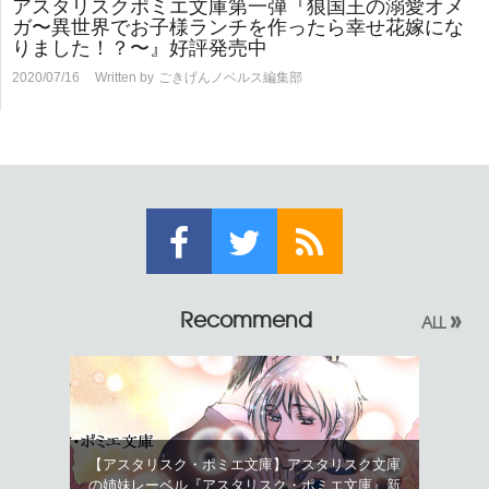
アスタリスクポミエ文庫第一弾『狼国王の溺愛オメ
ガ〜異世界でお子様ランチを作ったら幸せ花嫁にな
りました！？〜』好評発売中
2020/07/16
Written by
ごきげんノベルス編集部
»
Recommend
ALL
【アスタリスク・ポミエ文庫】アスタリスク文庫
の姉妹レーベル『アスタリスク・ポミエ文庫』新