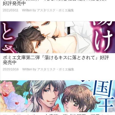
好評発売中
2021/03/11
Written by
アスタリスク・ポミエ編集
おしらせ
ポミエ文庫第二弾『蕩けるキスに落とされて』好評
発売中
2020/10/16
Written by
アスタリスク・ポミエ編集
おしらせ